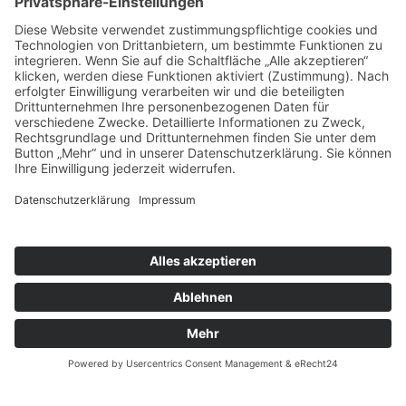
Das könnte Sie interessieren:
Karriere
Branchen
Service
Lösungen
Aktuelles
AVENTUM.ACADEMY
Unternehmen
Kontakt
© 2026 AVENTUM GmbH
Sitemap
Datenschutz
DSGVO
AGBs
Impressum