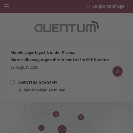
Supportanfrage
Branchen
Lösungen
Mobile Lagerlogistik in der Praxis:
AVENTUM.ACADEMY
Materialbewegungen direkt vor Ort im ERP buchen
12. August 2026
Karriere
Service
AVENTUM.ACADEMY
Zu den aktuellen Terminen
Aktuelles
Unternehmen
Kontakt