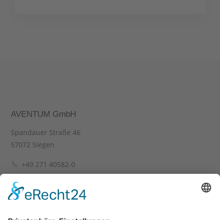
AVENTUM GmbH
Spandauer Straße 46
57072 Siegen
+49 271 40582-0
+49 271 40582-29
info(at)aventum.de