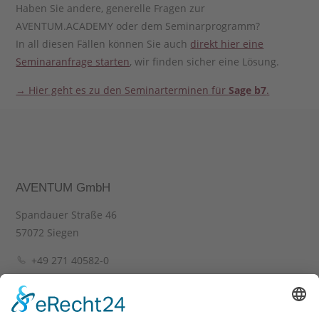
Haben Sie andere, generelle Fragen zur
AVENTUM.ACADEMY oder dem Seminarprogramm?
In all diesen Fällen können Sie auch
direkt hier eine
Seminaranfrage starten
, wir finden sicher eine Lösung.
→ Hier geht es zu den Seminarterminen für
Sage b7
.
AVENTUM GmbH
Spandauer Straße 46
57072 Siegen
+49 271 40582-0
+49 271 40582-29
info(at)aventum.de