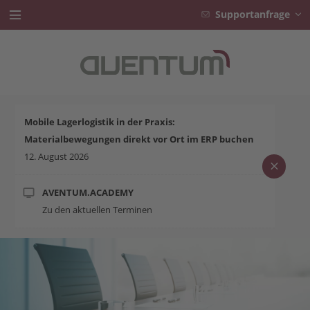
Supportanfrage
Branchen
Lösungen
Mobile Lagerlogistik in der Praxis:
AVENTUM.ACADEMY
Materialbewegungen direkt vor Ort im ERP buchen
12. August 2026
Karriere
Service
AVENTUM.ACADEMY
Zu den aktuellen Terminen
Aktuelles
Unternehmen
Kontakt