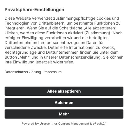
Das könnte Sie interessieren:
Karriere
Branchen
Service
Lösungen
Aktuelles
AVENTUM.ACADEMY
Unternehmen
Kontakt
© 2026 AVENTUM GmbH
Sitemap
Datenschutz
DSGVO
AGBs
Impressum