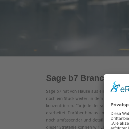
Sage b7 Branchenan
Sage b7 hat von Hause aus einen klaren 
noch ein Stück weiter, in dem wir uns auf
konzentrieren. Für jede der von uns adres
erarbeitet. Darüber hinaus entwickeln wir
noch umfassender und detaillierter auf di
dieser Strategie können wir Einführungs