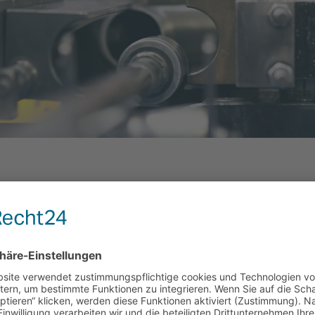
satz
Branchenfokus. AVENTUM treibt diesen Branchenansatz
 einige wenige der von Sage b7 abgedeckten Branchen
sierten Branchen haben wir best practice-Lösungen
 als Ergänzung zu Sage b7 eigene Branchenpakete, die
e Bedürfnisse der jeweiligen Branche eingehen. Mit
zeit und Einführungsaufwand nochmals reduzieren und