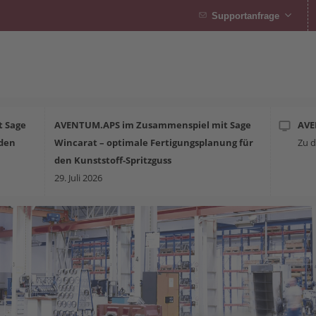
Supportanfrage
 Sage
AVENTUM.APS im Zusammenspiel mit Sage
AV
 den
Wincarat – optimale Fertigungsplanung für
Zu d
den Kunststoff-Spritzguss
29. Juli 2026