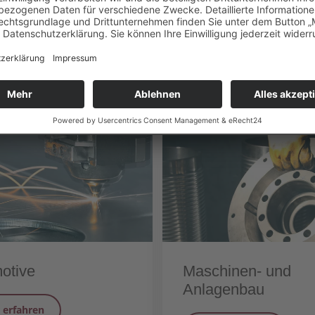
er erhöhen.
ranche?
otive
Maschinen- und
Anlagenbau
 erfahren