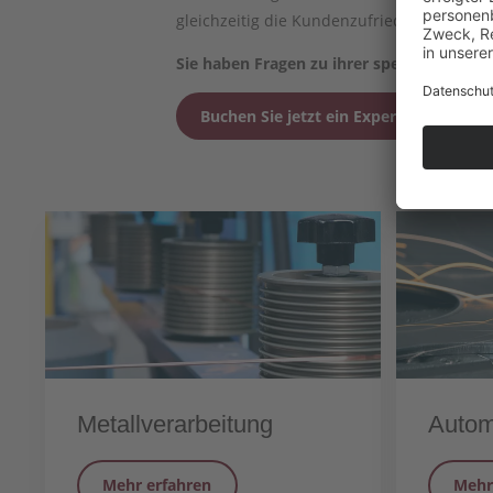
gleichzeitig die Kundenzufriedenheit weit
Sie haben Fragen zu ihrer spezifischen B
Buchen Sie jetzt ein Expertengespräch
Metallverarbeitung
Autom
Mehr erfahren
Mehr