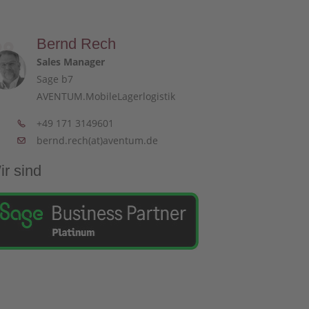
Bernd Rech
Sales Manager
Sage b7
AVENTUM.MobileLagerlogistik
+49 171 3149601
bernd.rech(at)aventum.de
ir sind