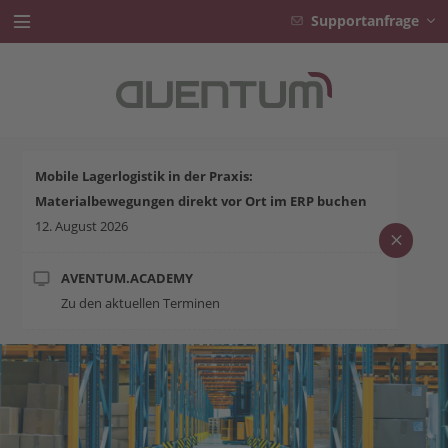
Supportanfrage
Branchen
Lösungen
Mobile Lagerlogistik in der Praxis:
AVENTUM.ACADEMY
Materialbewegungen direkt vor Ort im ERP buchen
12. August 2026
Karriere
Service
AVENTUM.ACADEMY
Zu den aktuellen Terminen
Aktuelles
Unternehmen
Kontakt