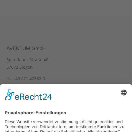
AVENTUM GmbH
Spandauer Straße 46
57072 Siegen
+49 271 40582-0
+49 271 40582-29
info(at)aventum.de
Das könnte Sie interessieren: